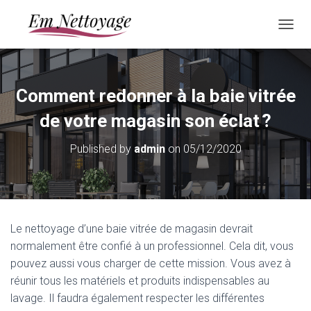
O
U
V
R
I
Comment redonner à la baie vitrée
R
/
de votre magasin son éclat ?
F
E
Published by
admin
on
05/12/2020
R
M
E
R
L
A
Le nettoyage d’une baie vitrée de magasin devrait
N
normalement être confié à un professionnel. Cela dit, vous
A
V
pouvez aussi vous charger de cette mission. Vous avez à
I
réunir tous les matériels et produits indispensables au
G
lavage. Il faudra également respecter les différentes
A