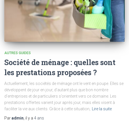
AUTRES GUIDES
Société de ménage : quelles sont
les prestations proposées ?
Actuellement, les sociétés de ménage ont le vent en poupe. Elles se
développent de jour en jour, d’autant plus que bon nombre
d’entreprises et de particuliers s’orientent vers ce domaine. Les
prestations offertes varient jour après jour, mais elles visent à
faciliter la vie aux clients. Grâce à cette situation,
Lire la suite
Par
admin
, il y a
4 ans