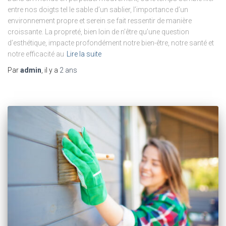
entre nos doigts tel le sable d’un sablier, l’importance d’un
environnement propre et serein se fait ressentir de manière
croissante. La propreté, bien loin de n’être qu’une question
d’esthétique, impacte profondément notre bien-être, notre santé et
notre efficacité au
Lire la suite
Par
admin
, il y a
2 ans